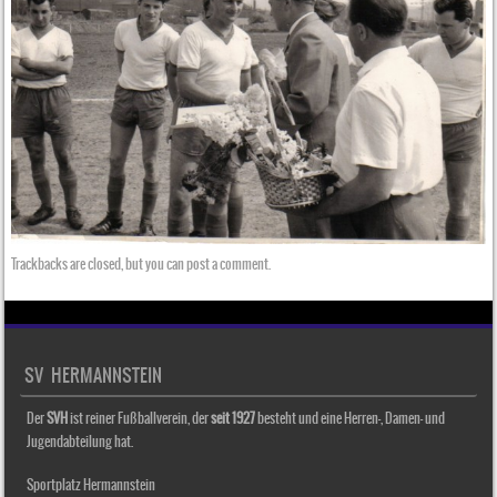
Trackbacks are closed, but you can
post a comment
.
SV HERMANNSTEIN
Der
SVH
ist reiner Fußballverein, der
seit 1927
besteht und eine Herren-, Damen- und
Jugendabteilung hat.
Sportplatz Hermannstein