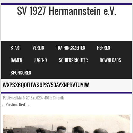
SV 1927 Hermannstein e.V.
SKIP TO CONTENT
START
VEREIN
TRAININGSZEITEN
HERREN
MENU
DAMEN
JUGEND
SCHIEDSRICHTER
DOWNLOADS
SPONSOREN
WXPSX6QOEHWS6PSY53AYXNPBVTUYIW
Published
Mai 8, 2016
at
620 × 410
in
Chronik
← Previous
Next →