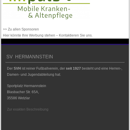
>> Zu allen Sponsoren
Hier könnte Ihre Werbung stehen –
Kontaktieren Sie uns
.
SV HERMANNSTEIN
Der
SVH
ist reiner Fußballverein, der
seit 1927
besteht und eine Herren-,
Damen- und Jugendabteilung hat.
Sportplatz Hermannstein
Blasbacher Str. 65A,
35586 Wetzlar
Zur exakten Beschreibung