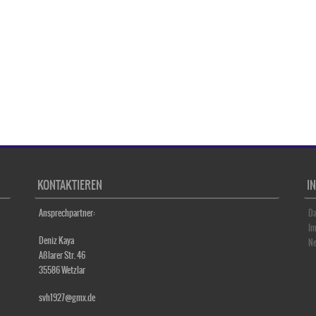
KONTAKTIEREN
I
Ansprechpartner:
Da
I
Deniz Kaya
Ne
Aßlarer Str. 46
35586 Wetzlar
svh1927@gmx.de