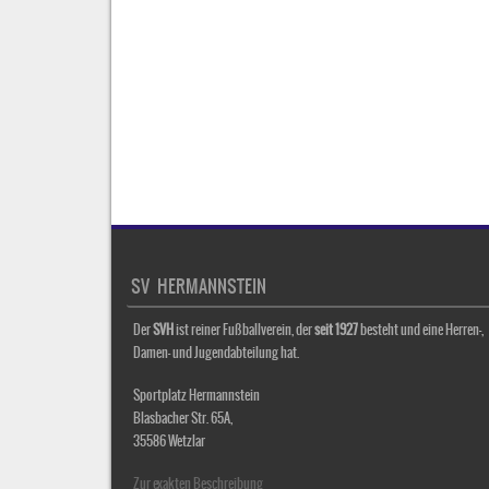
SV HERMANNSTEIN
Der
SVH
ist reiner Fußballverein, der
seit 1927
besteht und eine Herren-,
Damen- und Jugendabteilung hat.
Sportplatz Hermannstein
Blasbacher Str. 65A,
35586 Wetzlar
Zur exakten Beschreibung