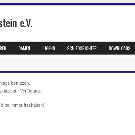
tein e.V.
REN
DAMEN
JUGEND
SCHIEDSRICHTER
DOWNLOADS
anlage benutzen.
plätze zur Verfügung.
itte immer frei halten!