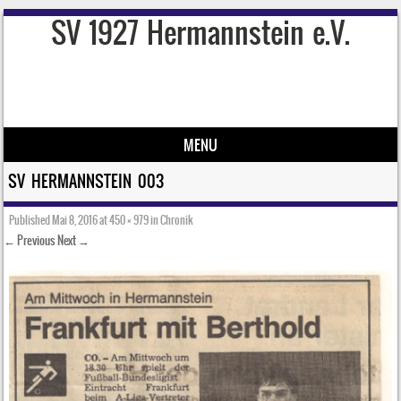
SV 1927 Hermannstein e.V.
MENU
Skip to content
SV HERMANNSTEIN 003
Published
Mai 8, 2016
at
450 × 979
in
Chronik
← Previous
Next →