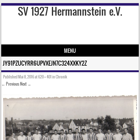
SV 1927 Hermannstein e.V.
MENU
Skip to content
JY91PZUCYRR6UPVXEJN7C324XXKY2Z
Published
Mai 8, 2016
at
620 × 401
in
Chronik
← Previous
Next →