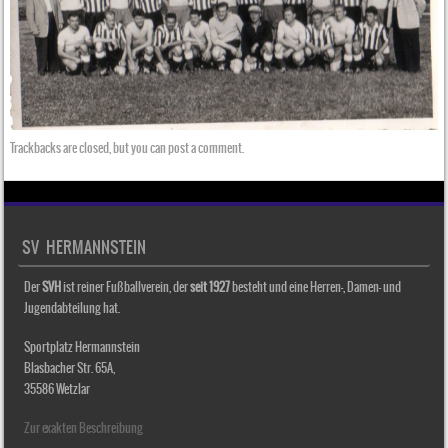
Trackbacks are closed, but you can
post a comment
.
SV HERMANNSTEIN
Der
SVH
ist reiner Fußballverein, der
seit 1927
besteht und eine Herren-, Damen- und
Jugendabteilung hat.
Sportplatz Hermannstein
Blasbacher Str. 65A,
35586 Wetzlar
Zur exakten Beschreibung