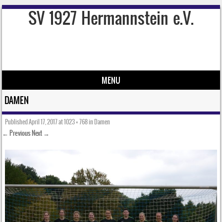
SV 1927 Hermannstein e.V.
MENU
Skip to content
DAMEN
Published
April 17, 2017
at
1023 × 768
in
Damen
← Previous
Next →