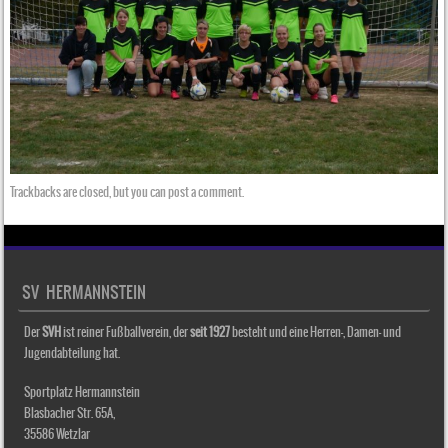
Trackbacks are closed, but you can
post a comment
.
SV HERMANNSTEIN
Der
SVH
ist reiner Fußballverein, der
seit 1927
besteht und eine Herren-, Damen- und
Jugendabteilung hat.
Sportplatz Hermannstein
Blasbacher Str. 65A,
35586 Wetzlar