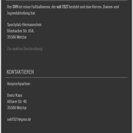
Der
SVH
ist reiner Fußballverein, der
seit 1927
besteht und eine Herren-, Damen- und
Jugendabteilung hat.
Sportplatz Hermannstein
Blasbacher Str. 65A,
35586 Wetzlar
Zur exakten Beschreibung
KONTAKTIEREN
Ansprechpartner:
Deniz Kaya
Aßlarer Str. 46
35586 Wetzlar
svh1927@gmx.de