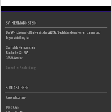
SV HERMANNSTEIN
Der
SVH
ist reiner Fußballverein, der
seit 1927
besteht und eine Herren-, Damen- und
Jugendabteilung hat.
Sportplatz Hermannstein
Blasbacher Str. 65A,
35586 Wetzlar
Zur exakten Beschreibung
KONTAKTIEREN
Ansprechpartner:
Deniz Kaya