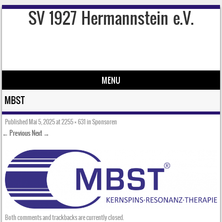
SV 1927 Hermannstein e.V.
MENU
Skip to content
MBST
Published
Mai 5, 2025
at
2255 × 631
in
Sponsoren
← Previous
Next →
Both comments and trackbacks are currently closed.